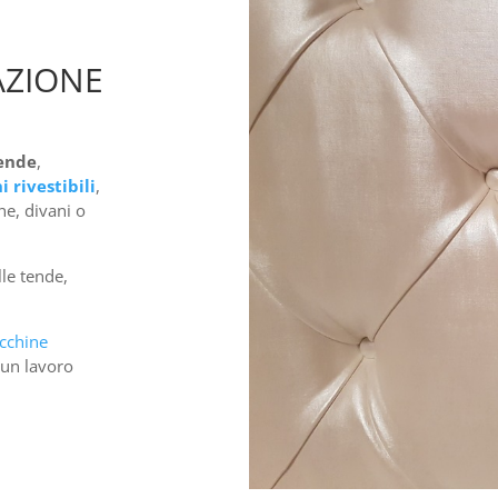
AZIONE
ende
,
i rivestibili
,
ne, divani o
lle tende,
cchine
 un lavoro