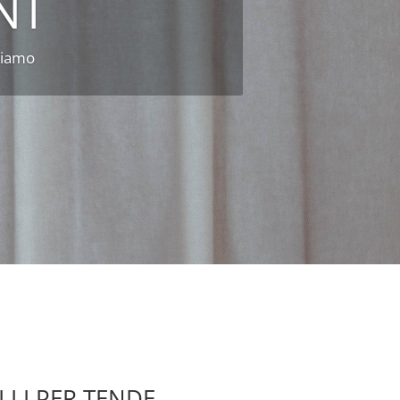
friamo
LLI PER TENDE