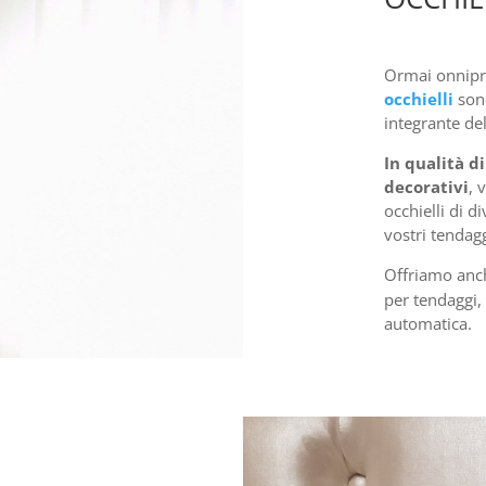
Ormai onnipres
occhielli
son
integrante del
In qualità d
decorativi
, 
occhielli di d
vostri tendagg
Offriamo an
per tendaggi,
automatica.