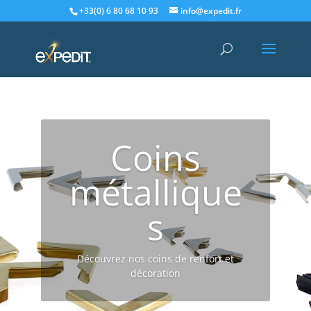
+33(0) 6 80 68 10 93
info@expedit.fr
Coins
métallique
s
Découvrez nos coins de renfort et
décoration